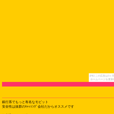
[PR] この広告は
ホームページを更新
銀行系でもっと有名なモビット
安全性は抜群のｷｬｯｼﾝｸﾞ会社だからオススメです