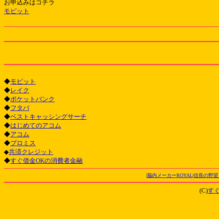
お申込みはコチラ
モビット
◆
モビット
◆
レイク
◆
ポケットバンク
◆
フタバ
◆
ベストキャッシングサーチ
◆
はじめてのアコム
◆
アコム
◆
プロミス
◆
共済クレジット
◆
すぐ借金OKの消費者金融
|
脳内メーカーROYAL
|
信長の野望
(C)
す